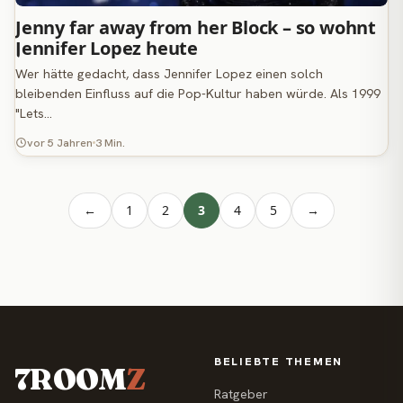
Jenny far away from her Block – so wohnt
Jennifer Lopez heute
Wer hätte gedacht, dass Jennifer Lopez einen solch
bleibenden Einfluss auf die Pop-Kultur haben würde. Als 1999
"Lets…
vor 5 Jahren
3 Min.
←
1
2
3
4
5
→
BELIEBTE THEMEN
7ROOM
Z
Ratgeber