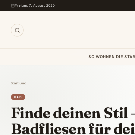
Zum Inhalt springen
Freitag, 7. August 2026
SO WOHNEN DIE STA
Start
›
Bad
BAD
Finde deinen Stil 
Badfliesen für d